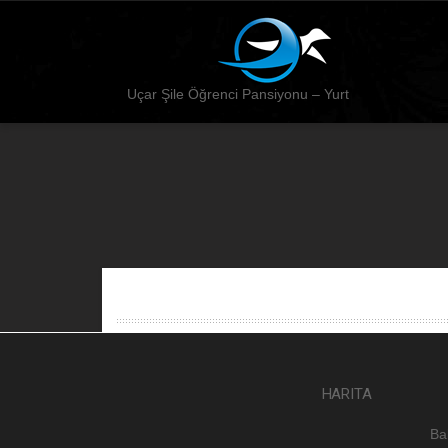
Uçar Şile Öğrenci Pansiyonu – Yurt
HARITA
Ba