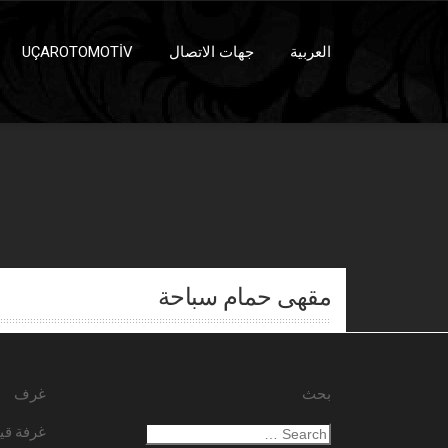
العربية
جهات الاتصال
UÇAROTOMOTİV
مقهى حمام سباحة
بحث
غرف
غرفة قي