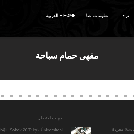
غرف
معلومات عنا
HOME – العربية
مقهى حمام سباحة
جهات الاتصال
اسية مفردة
loğlu Sokak 26/D Işık Üniversitesi