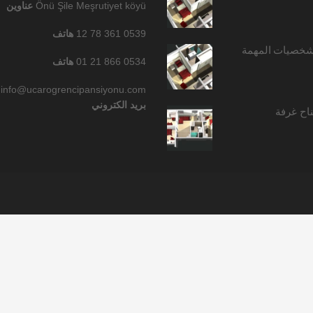
Önü Şile Meşrutiyet köyü
عناوين
0539 361 78 12
هاتف
شخصيات المهمة
0534 866 21 01
هاتف
info@ucarogrencipansiyonu.com
بريد الكتروني