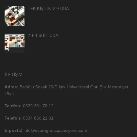
TEK KİŞİLİK VIP ODA
2 + 1 SUİT ODA
İLETIŞIM
Adres:
Baloğlu Sokak 26/D Işık Üniversitesi Önü Şile Meşrutiyet
köyü
Telefon:
0539 361 78 12
Telefon:
0534 866 21 01
E-posta:
info@ucarogrencipansiyonu.com