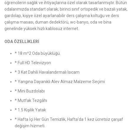
öğrencilerin sağlık ve ihtiyaçlarına özel olarak tasarlanmıştır. Bütün
odalarımızda standart olarak; birinci sınıf ortopedik ve bazalı yatak,
gardolap, kişiye özel ayarlanabilir ders çalışma koltuğu ve ders
çalışma masası, duman dedektörü, wc-banyo, oda ve bina
genelinde yüksek hızlı kablosuz internet.
ODA ÖZELLİKLERİ
* 18 m^2 Oda büyüklüğü.
* Full HD Televizyon
* 3 Kat Dahili Havalandırmalı Isıcam
* Yangına Dayanıklı Alev Almaz Malzeme Seçimi
* Mini Buzdolabı
* Mutfak Tezgâhı
* 1.5 Kişilik Yatak
* Hafta İçi Her Gün Temizlik, Hafta’da 1 kez ücretsiz çarşaf
değişim hizmeti.