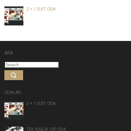
2 + 1 SUİT ODA
ARA
ODALAR
2 + 1 SUİT ODA
TEK KİŞİLİK VIP ODA