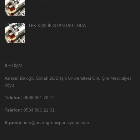
TEK KİŞİLİK STANDART ODA
İLETIŞIM
Adres:
Baloğlu Sokak 26/D Işık Üniversitesi Önü Şile Meşrutiyet
köyü
Telefon:
0539 361 78 12
Telefon:
0534 866 21 01
E-posta:
info@ucarogrencipansiyonu.com